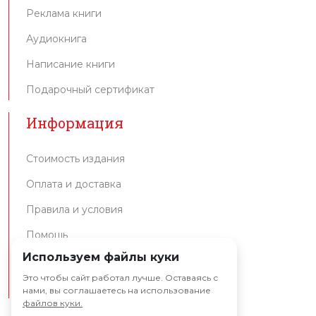
Реклама книги
Аудиокнига
Написание книги
Подарочный сертификат
Информация
Стоимость издания
Оплата и доставка
Правила и условия
Помощь
Используем файлы куки
Интеграция API
Это чтобы сайт работал лучше. Оставаясь с
Партнерам
нами, вы соглашаетесь на использование
файлов куки.