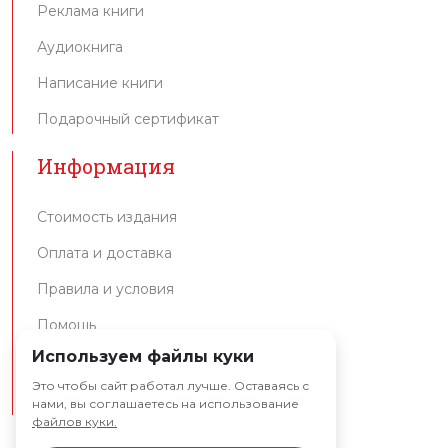
Реклама книги
Аудиокнига
Написание книги
Подарочный сертификат
Информация
Стоимость издания
Оплата и доставка
Правила и условия
Помощь
Используем файлы куки
Интеграция API
Это чтобы сайт работал лучше. Оставаясь с
Партнерам
нами, вы соглашаетесь на использование
файлов куки.