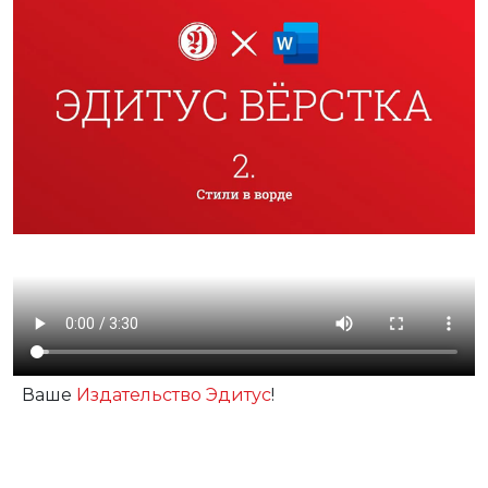
Ваше
Издательство Эдитус
!