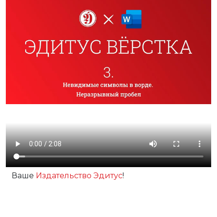
Ваше
Издательство Эдитус
!