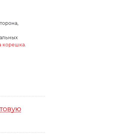
торона,
нальных
а корешка
.
отовую