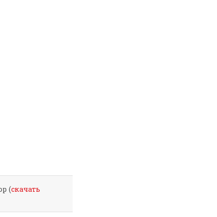
p (
скачать