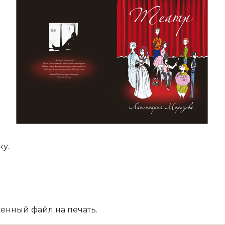
у.
енный файл на печать.