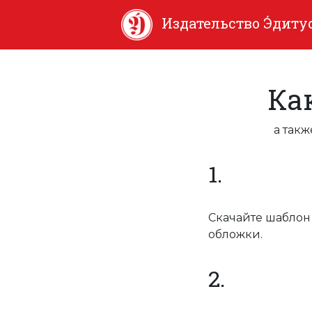
Издательство Э́диту
Ка
а так
1.
Скачайте шаблон
обложки.
2.