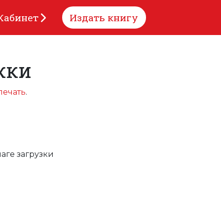
Кабинет
Издать книгу
жки
печать
.
аге загрузки