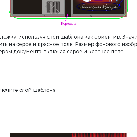
бложку, используя слой шаблона как ориентир. Зна
ить на серое и красное полe! Размер фонового изо
ером документа, включая серое и красное поле.
лючите слой шаблона.