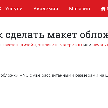
с
Услуги
Академия
Магазин
к сделать макет обло
же
заказать дизайн
,
отправить материалы
или
начать 
 обложки PNG с уже рассчитанными размерами на ш